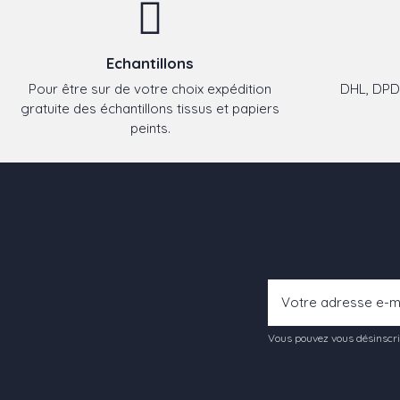
Echantillons
Pour être sur de votre choix expédition
DHL, DPD,
gratuite des échantillons tissus et papiers
peints.
Vous pouvez vous désinscrir