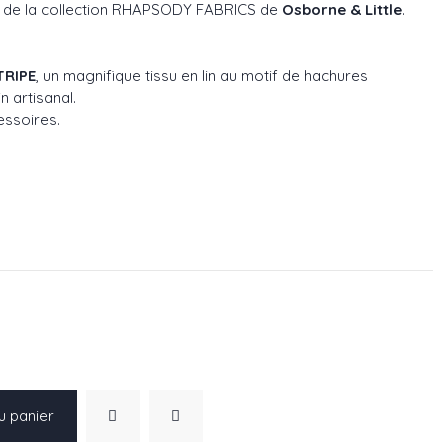
de la collection RHAPSODY FABRICS de
Osborne & Little
.
RIPE
, un magnifique tissu en lin au motif de hachures
n artisanal.
essoires.
75-03
: F7775-04
u panier