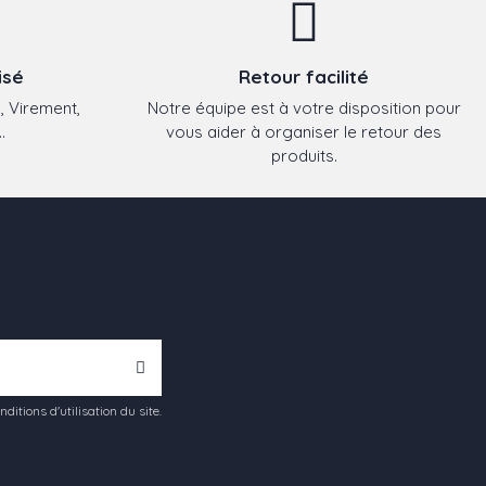
isé
Retour facilité
, Virement,
Notre équipe est à votre disposition pour
.
vous aider à organiser le retour des
produits.
tions d'utilisation du site.