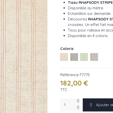
Tissu RHAPSODY STRIPE
Disponible au mètre.
Echantillon sur demande.
Découvrez
RHAPSODY ST
croisées. Un effet fait mai
Tissu pour rideaux et acc
Disponible en 4 coloris.
Coloris
Naturel ref : F7775-01
Taupe ref : F7775-02
Menthe ref : F77
Silice ref 
Référence
F7775
182,00 €
TTC
Ajouter a