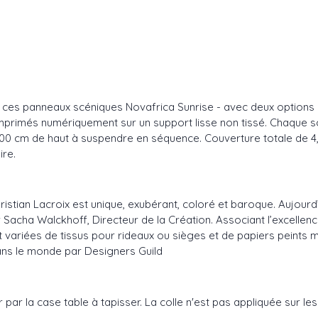
s ces panneaux scéniques Novafrica Sunrise - avec deux options 
Imprimés numériquement sur un support lisse non tissé. Chaque
300 cm de haut à suspendre en séquence. Couverture totale de 4
ire.
hristian Lacroix est unique, exubérant, coloré et baroque. Aujour
acha Walckhoff, Directeur de la Création. Associant l’excellence 
et variées de tissus pour rideaux ou sièges et de papiers peints 
dans le monde par Designers Guild
r la case table à tapisser. La colle n'est pas appliquée sur les l