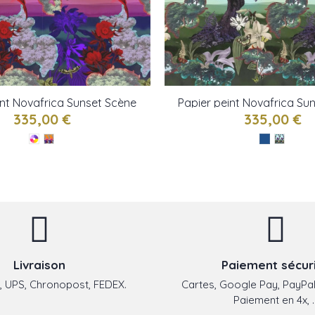
int Novafrica Sunset Scène
Papier peint Novafrica Su
de Christian Lacroix
2 de Christian Lacr
335,00 €
335,00 €
Livraison
Paiement sécur
 UPS, Chronopost, FEDEX.
Cartes, Google Pay, PayPal
Paiement en 4x, ..