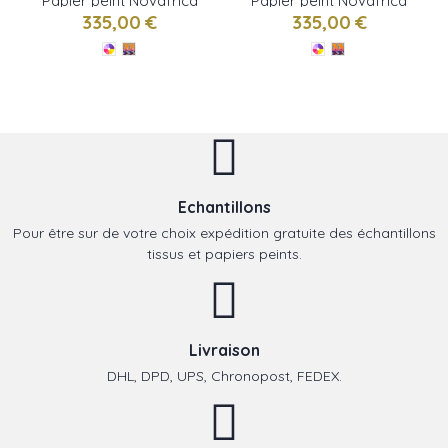
Papier peint Novafrica
Papier peint Novafrica
Sunset Scène 1 de
Sunset Scène 2 de
335,00 €
335,00 €
Christian Lacroix
Christian Lacroix
Echantillons
Pour être sur de votre choix expédition gratuite des échantillons
tissus et papiers peints.
Livraison
DHL, DPD, UPS, Chronopost, FEDEX.