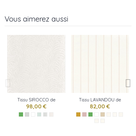
Vous aimerez aussi
Tissu SIROCCO de
Tissu LAVANDOU de
Camengo
Camengo
98,00 €
82,00 €