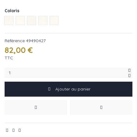
Coloris
Taupe réf : 49490291
Blanc réf : 49490132
Safran réf : 49490551
Celadon réf : 49490427
Nude réf : 49490364
Référence
49490427
82,00 €
TTC
Ajouter au panier