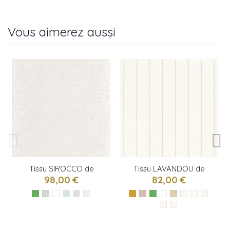
Vous aimerez aussi
Tissu SIROCCO de
Tissu LAVANDOU de
Camengo
Camengo
98,00 €
82,00 €