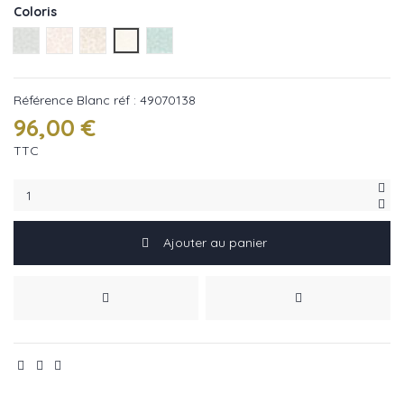
Coloris
Gris réf : 49070423
Nude réf : 49070360
Beige réf : 49070201
Gris réf : 49070138
Celadon réf : 49070536
Référence
Blanc réf : 49070138
96,00 €
TTC
Ajouter au panier