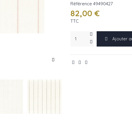
Référence
49490427
82,00 €
TTC
Ajouter a