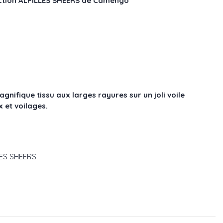
ection ALPILLES SHEERS de Camengo
ifique tissu aux larges rayures sur un joli voile
 et voilages.
LLES SHEERS
90551
f : 49490427
réf : 49490364