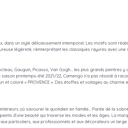
ux, dans un style délicieusement intemporel. Les motifs sont réal
reuse légèreté, réinterprétant les classiques rayures avec une 
Cocteau, Gauguin, Picasso, Van Gogh… les plus grands peintres y 
te saison printemps-été 2021/22, Camengo n’a pas résisté à racon
ri et coloré « PROVENCE ». Des étoffes et voilages au charme ens
intérieurs où savourer le quotidien en famille… Parée de la sobr
eints d’une beauté qui traverse les modes et les âges. La marq
x particuliers, aux professionnels et aux décorateurs un large c