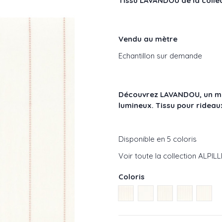
Tissu LAVANDOU de la coll
Vendu au mètre
Echantillon sur demande
Découvrez LAVANDOU, un magn
lumineux. Tissu pour rideaux
Disponible en 5 coloris
Voir toute la collection ALPI
Coloris
Taupe réf : 49490291
Blanc réf : 49490132
Safran réf : 494
Celadon ré
Nude 