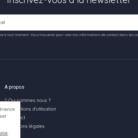
e à tout moment. Vous trouverez pour cela nos informations de contact dans les condi
A propos
Qui sommes nous ?
Conditions d'utilisation
érience
oser
Contact
Mentions légales
lité
.