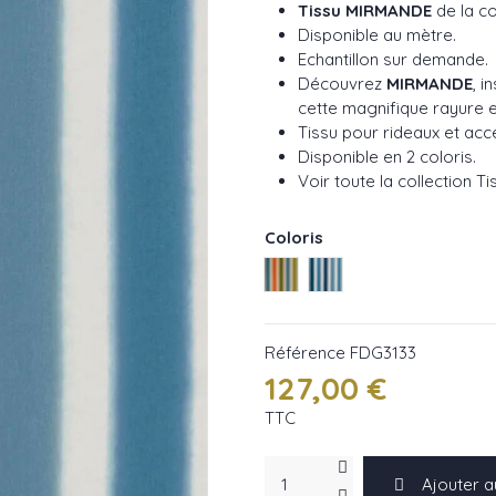
Tissu MIRMANDE
de la c
Disponible au mètre.
Echantillon sur demande.
Découvrez
MIRMANDE
, i
cette magnifique rayure e
Tissu pour rideaux et acc
Disponible en 2 coloris.
Voir toute la collection T
Coloris
Moss ref FDG3133/01
Indigo ref FDG3133/0
Référence
FDG3133
127,00 €
TTC
Ajouter a