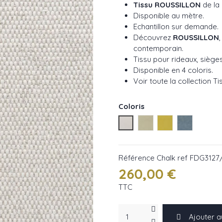
Tissu ROUSSILLON
de la
Disponible au mètre.
Echantillon sur demande.
Découvrez
ROUSSILLON
contemporain.
Tissu pour rideaux, siège
Disponible en 4 coloris.
Voir toute la collection T
Coloris
Chalk ref FDG3127/01
Natural ref FDG3127/
Alchemillia ref 
Denim ref
Référence
Chalk ref FDG3127
260,00 €
TTC
Ajouter a