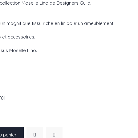
 collection Moselle Lino de Designers Guild.
, un magnifique tissu riche en lin pour un ameublement
s et accessoires.
issus Moselle Lino.
02
FDG3127/03
 FDG3127/04
/01
u panier