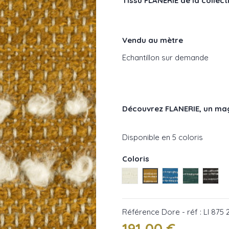
Tissu FLANERIE de la collecti
Vendu au mètre
Echantillon sur demande
Découvrez FLANERIE
, un mag
Disponible en 5 coloris
Coloris
Aube - réf : LI 875 01
Dore - réf : LI 875 22
Bleu - réf : LI 87
Etangs - réf
Nuit -
Référence
Dore - réf : LI 875 
191,00 €