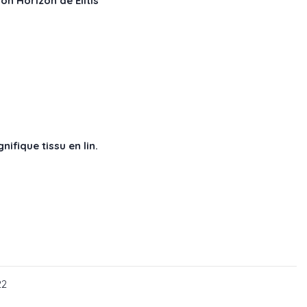
on Horizon de Elitis
nifique tissu en lin.
5 40
 : LI 875 41
 réf : LI 875 80
22