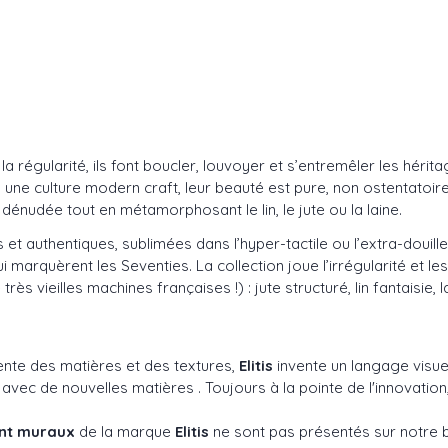
 régularité, ils font boucler, louvoyer et s’entremêler les hérit
ne culture modern craft, leur beauté est pure, non ostentatoire. 
 dénudée tout en métamorphosant le lin, le jute ou la laine.
es et authentiques, sublimées dans l’hyper-tactile ou l’extra-doui
arquèrent les Seventies. La collection joue l’irrégularité et les
ès vieilles machines françaises !) : jute structuré, lin fantaisie
ente des matières et des textures,
Elitis
invente un langage visuel
 de nouvelles matières . Toujours à la pointe de l'innovation, 
ent muraux
de la marque
Elitis
ne sont pas présentés sur notre b