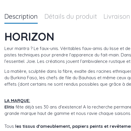
Description
Détails du produit
Livraison
HORIZON
Leur mantra ? Le faux-unis. Véritables faux-amis du lisse et de la
pistes techniques pour prendre l’apparence du fait-main. Dans u
l’essentiel. Joie. Les créations jouent l’ambivalence rustique et
La matière, sculptée dans la fibre, exalte des racines ethniqu
du Burkina Faso, les chefs de file du Bauhaus et même ceux qui m
effets (dont certains ne sont rendus possibles que grâce à de tr
LA MARQUE:
Elitis
fête déjà ses 30 ans d'existence! A la recherche perman
grande marque haut de gamme et nous ravie chaque saisons avec
Tous
les tissus d'ameublement, papiers peints et revêtem