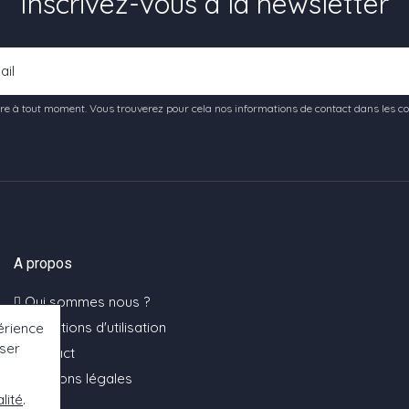
Inscrivez-vous à la newsletter
e à tout moment. Vous trouverez pour cela nos informations de contact dans les condi
A propos
Qui sommes nous ?
Conditions d'utilisation
érience
oser
Contact
Mentions légales
lité
.