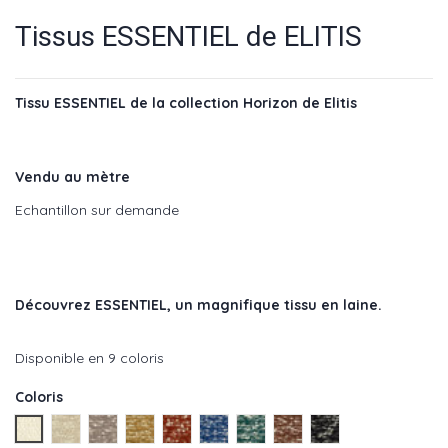
Tissus ESSENTIEL de ELITIS
Tissu ESSENTIEL de la collection Horizon de Elitis
Vendu au mètre
Echantillon sur demande
Découvrez ESSENTIEL
, un magnifique tissu en laine.
Disponible en 9 coloris
Coloris
Nuages - réf : LI 876 01
Laine - réf : LI 876 04
Hiver - réf : LI 876 05
Or - réf : LI 876 22
Baisers - réf : LI 876 30
Ocean - réf : LI 876 41
Jardin - réf : LI 876 42
Bois - réf : LI 876 70
Nuit - réf : LI 876 8