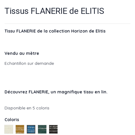
Tissus FLANERIE de ELITIS
Tissu FLANERIE de la collection Horizon de Elitis
Vendu au mètre
Echantillon sur demande
Découvrez FLANERIE
, un magnifique tissu en lin.
Disponible en 5 coloris
Coloris
Aube - réf : LI 875 01
Dore - réf : LI 875 22
Bleu - réf : LI 875 40
Etangs - réf : LI 875 41
Nuit - réf : LI 875 80