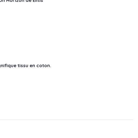
on Horizon de Elitis
nifique tissu en coton.
I 882 42
 : LI 882 80
re - réf : LI 882 15