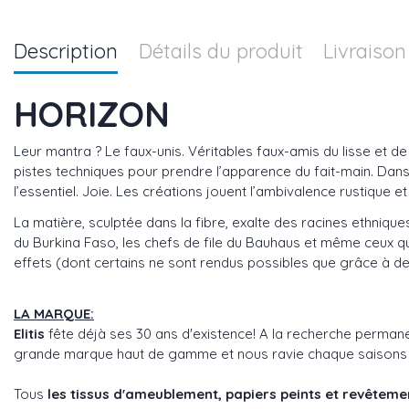
Description
Détails du produit
Livraison
HORIZON
Leur mantra ? Le faux-unis. Véritables faux-amis du lisse et de la
pistes techniques pour prendre l’apparence du fait-main. Dans u
l’essentiel. Joie. Les créations jouent l’ambivalence rustique et
La matière, sculptée dans la fibre, exalte des racines ethniqu
du Burkina Faso, les chefs de file du Bauhaus et même ceux qui m
effets (dont certains ne sont rendus possibles que grâce à de tr
LA MARQUE:
Elitis
fête déjà ses 30 ans d'existence! A la recherche perman
grande marque haut de gamme et nous ravie chaque saisons avec
Tous
les tissus d'ameublement, papiers peints et revêtem