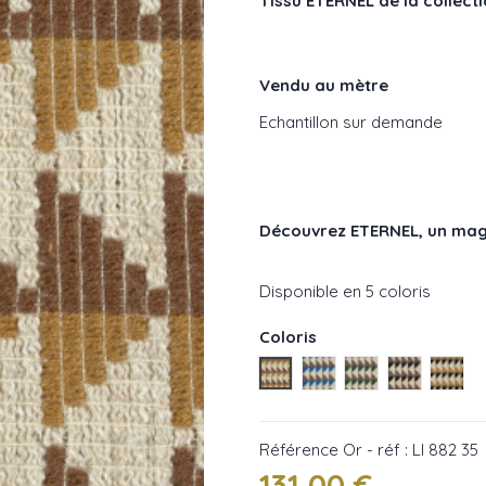
Tissu ETERNEL de la collecti
Vendu au mètre
Echantillon sur demande
Découvrez ETERNEL
, un mag
Disponible en 5 coloris
Coloris
Or - réf : LI 882 35
Bleu - réf : LI 882 41
Instants - réf : L
Arbre - réf
Lumie
Référence
Or - réf : LI 882 35
131,00 €