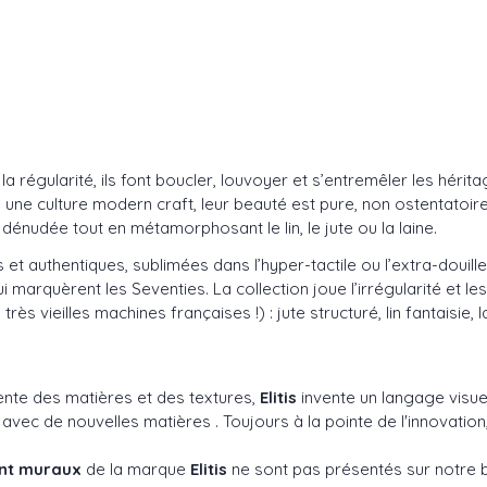
 régularité, ils font boucler, louvoyer et s’entremêler les hérit
ne culture modern craft, leur beauté est pure, non ostentatoire. 
 dénudée tout en métamorphosant le lin, le jute ou la laine.
es et authentiques, sublimées dans l’hyper-tactile ou l’extra-doui
arquèrent les Seventies. La collection joue l’irrégularité et les
ès vieilles machines françaises !) : jute structuré, lin fantaisie
ente des matières et des textures,
Elitis
invente un langage visuel
 de nouvelles matières . Toujours à la pointe de l'innovation, 
ent muraux
de la marque
Elitis
ne sont pas présentés sur notre b