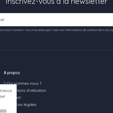
Inscrivez-vous à la newsletter
e à tout moment. Vous trouverez pour cela nos informations de contact dans les condi
A propos
Qui sommes nous ?
Conditions d'utilisation
érience
oser
Contact
Mentions légales
lité
.