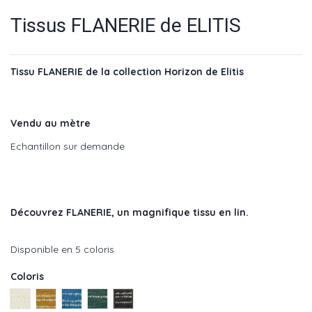
Tissus FLANERIE de ELITIS
Tissu FLANERIE de la collection Horizon de Elitis
Vendu au mètre
Echantillon sur demande
Découvrez FLANERIE
, un magnifique tissu en lin.
Disponible en 5 coloris
Coloris
Aube - réf : LI 875 01
Dore - réf : LI 875 22
Bleu - réf : LI 875 40
Etangs - réf : LI 875 41
Nuit - réf : LI 875 80