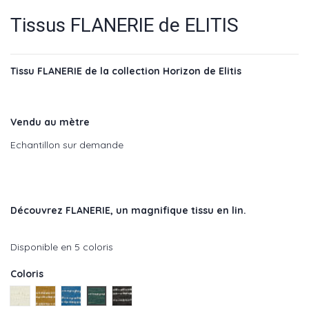
Tissus FLANERIE de ELITIS
Tissu FLANERIE de la collection Horizon de Elitis
Vendu au mètre
Echantillon sur demande
Découvrez FLANERIE
, un magnifique tissu en lin.
Disponible en 5 coloris
Coloris
Aube - réf : LI 875 01
Dore - réf : LI 875 22
Bleu - réf : LI 875 40
Etangs - réf : LI 875 41
Nuit - réf : LI 875 80