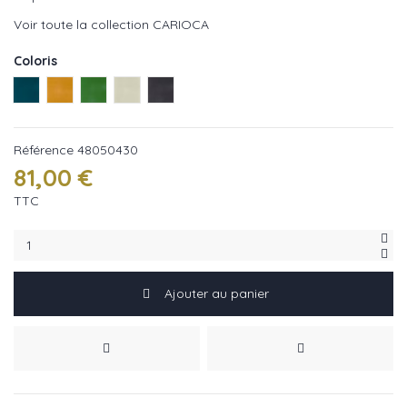
Voir toute la collection CARIOCA
Coloris
Emeraude réf : 48050430
Safran réf : 48050341
Prairie réf : 48050255
Amande réf : 48050110
Colombe réf : 48050536
Référence
48050430
81,00 €
TTC
Ajouter au panier