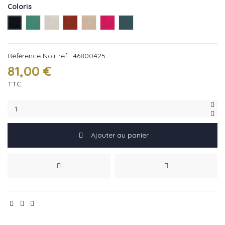
Coloris
Noir réf : 46800425
Menthe réf : 46800357
Perle réf : 46800206
Terracotta réf : 46800788
Beige réf : 46800129
Hollywood réf : 46800667
Horizon réf : 46800540
Référence
Noir réf : 46800425
81,00 €
TTC
Ajouter au panier