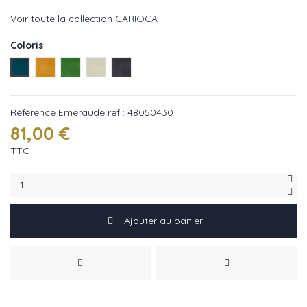
Voir toute la collection CARIOCA
Coloris
Emeraude réf : 48050430
Safran réf : 48050341
Prairie réf : 48050255
Amande réf : 48050110
Colombe réf : 48050536
Référence
Emeraude réf : 48050430
81,00 €
TTC
Ajouter au panier