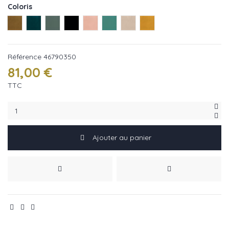
Coloris
Mordoré réf : 46790561
Emeraude réf : 46790416
VertGris réf : 46790350
Nuit réf : 46790874
Nude réf : 46790222
Celadon réf : 46790735
Beige réf : 46790109
Jaune réf : 46790693
Référence
46790350
81,00 €
TTC
Ajouter au panier