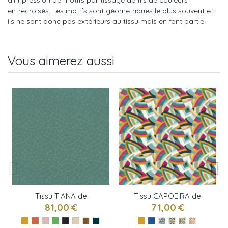
d'impression de motifs par tissage de fils de couleurs
entrecroisés. Les motifs sont géométriques le plus souvent et
ils ne sont donc pas extérieurs au tissu mais en font partie.
Vous aimerez aussi
Tissu TIANA de
Tissu CAPOEIRA de
Camengo
Camengo
81,00 €
71,00 €