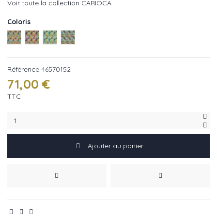
Voir toute la collection CARIOCA
Coloris
Safran réf : 46570366
Fuschia réf : 46570279
Celadon réf : 46570152
Nuit réf : 46570443
Référence
46570152
71,00 €
TTC
Ajouter au panier