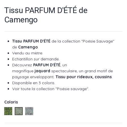
Tissu PARFUM D'ÉTÉ de
Camengo
Tissu PARFUM D'ÉTÉ
de la collection "Poésie Sauvage"
de
Camengo
.
Vendu au mètre.
Echantillon sur demande.
Découvrez
PARFUM D'ÉTÉ
, un
magnifique
jaquard
spectaculaire, un grand motif de
paysage enveloppant.
Tissu pour rideaux, coussins
.
Disponible en 3 coloris.
Voir toute la collection "Poésie sauvage".
Coloris
Foret réf : 36860365
Ciel réf : 36860236
Horizon réf : 36860170