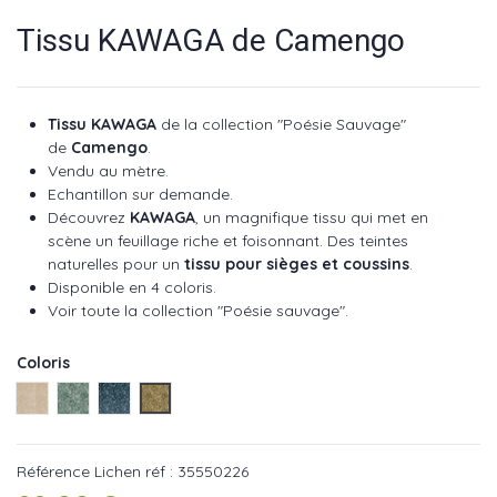
Tissu KAWAGA de Camengo
Tissu KAWAGA
de la collection "Poésie Sauvage"
de
Camengo
.
Vendu au mètre.
Echantillon sur demande.
Découvrez
KAWAGA
, un magnifique tissu qui met en
scène un feuillage riche et foisonnant. Des teintes
naturelles pour un
tissu pour sièges et coussins
.
Disponible en 4 coloris.
Voir toute la collection "Poésie sauvage".
Coloris
Sable réf : 35550115
Givre réf : 35550397
Navy réf : 35550460
Lichen réf : 35550226
Référence
Lichen réf : 35550226