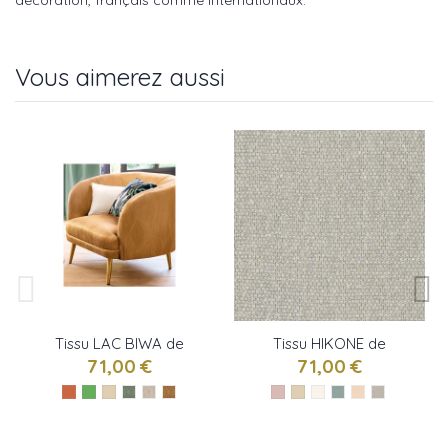
décoration, français comme internationaux.
Vous aimerez aussi
Tissu LAC BIWA de
Tissu HIKONE de
Camengo
Camengo
71,00 €
71,00 €