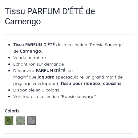
Tissu PARFUM D'ÉTÉ de
Camengo
Tissu PARFUM D'ÉTÉ
de la collection "Poésie Sauvage"
de
Camengo
.
Vendu au mètre.
Echantillon sur demande.
Découvrez
PARFUM D'ÉTÉ
, un
magnifique
jaquard
spectaculaire, un grand motif de
paysage enveloppant.
Tissu pour rideaux, coussins
.
Disponible en 3 coloris.
Voir toute la collection "Poésie sauvage".
Coloris
Foret réf : 36860365
Ciel réf : 36860236
Horizon réf : 36860170