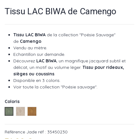
Tissu LAC BIWA de Camengo
Tissu LAC BIWA
de la collection "Poésie Sauvage"
de
Camengo
.
Vendu au mètre.
Echantillon sur demande.
Découvrez
LAC BIWA
, un magnifique jacquard subtil et
délicat, un motif au volume léger.
Tissu pour rideaux,
sièges ou coussins
.
Disponible en 3 coloris.
Voir toute la collection "Poésie sauvage".
Coloris
Jade réf : 35450230
Sable réf : 35450109
Mordore réf : 35450353
Référence
Jade réf : 35450230