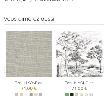
décoration, français comme internationaux.
Vous aimerez aussi
Tissu HIKONE de
Tissu KIMONO de
Camengo
Camengo
71,00 €
71,00 €