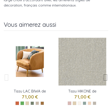
large choix s’accordant avec les différents styles de
décoration, français comme internationaux.
Vous aimerez aussi
Tissu LAC BIWA de
Tissu HIKONE de
Camengo
Camengo
71,00 €
71,00 €