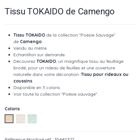
Tissu TOKAIDO de Camengo
Tissu TOKAIDO
de la collection "Poésie Sauvage"
de
Camengo
.
Vendu au mètre.
Echantillon sur demande.
Découvrez
TOKAIDO
, un magnifique tissu au feuillage
brodé, pour un rideau de feuilles et une ouverture
naturelle dans votre décoration.
Tissu pour rideaux ou
coussins
.
Disponible en 3 coloris.
Voir toute la collection "Poésie sauvage".
Coloris
Mordoré réf : 35440377
Sable réf : 35440105
Céladon réf : 35440218
Référence
Mordoré réf : 35440377