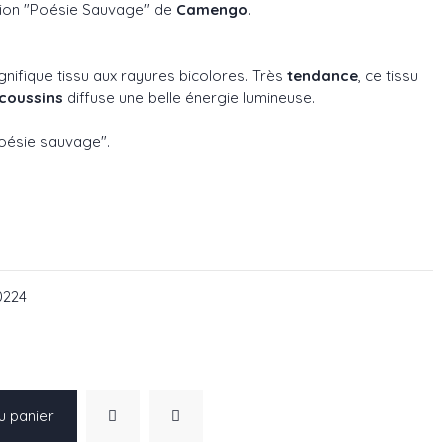
tion "Poésie Sauvage" de
Camengo
.
gnifique tissu aux rayures bicolores. Très
tendance
, ce tissu
coussins
diffuse une belle énergie lumineuse.
Poésie sauvage".
59
520224
0224
u panier