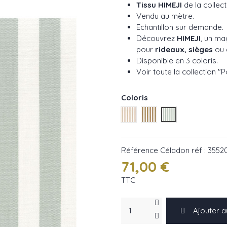
Tissu HIMEJI
de la collec
Vendu au mètre.
Echantillon sur demande.
Découvrez
HIMEJI
, un ma
pour
rideaux, sièges
ou
Disponible en 3 coloris.
Voir toute la collection "
Coloris
Sable réf : 35520107
Mordoré réf : 355203
Céladon réf : 35
Référence
Céladon réf : 3552
71,00 €
TTC
Ajouter a