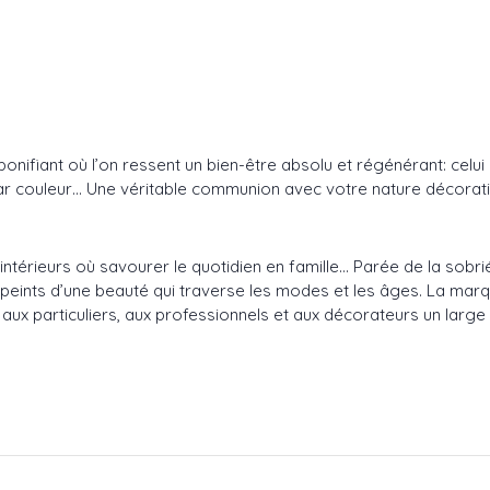
bonifiant où l’on ressent un bien-être absolu et régénérant: cel
par couleur… Une véritable communion avec votre nature décorat
intérieurs où savourer le quotidien en famille… Parée de la sobr
eints d’une beauté qui traverse les modes et les âges. La marq
x particuliers, aux professionnels et aux décorateurs un large c