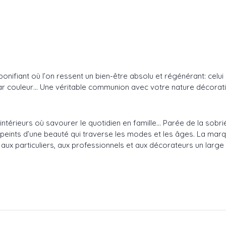
bonifiant où l’on ressent un bien-être absolu et régénérant: cel
par couleur… Une véritable communion avec votre nature décorat
intérieurs où savourer le quotidien en famille… Parée de la sobr
eints d’une beauté qui traverse les modes et les âges. La marq
x particuliers, aux professionnels et aux décorateurs un large c