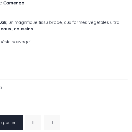
e
Camengo
.
AGE
, un magnifique tissu brodé, aux formes végétales ultra
deaux, coussins
.
Poésie sauvage".
58
f : 35640371
réf : 35640216
03
u panier