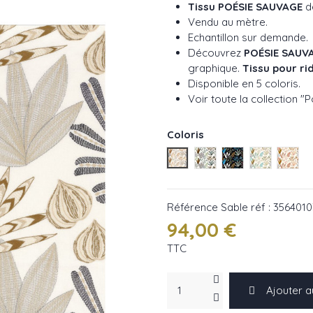
Tissu POÉSIE SAUVAGE
d
Vendu au mètre.
Echantillon sur demande.
Découvrez
POÉSIE SAUV
graphique.
Tissu pour ri
Disponible en 5 coloris.
Voir toute la collection "
Coloris
Sable réf : 35640103
Foret réf : 35640482
Nuit réf : 356405
Horizon ré
Nude 
Référence
Sable réf : 356401
94,00 €
TTC
Ajouter a